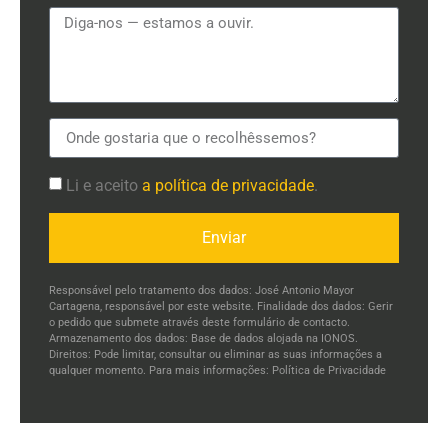
Li e aceito
a política de privacidade
.
Enviar
Responsável pelo tratamento dos dados: José Antonio Mayor
Cartagena, responsável por este website. Finalidade dos dados: Gerir
o pedido que submete através deste formulário de contacto.
Armazenamento dos dados: Base de dados alojada na IONOS.
Direitos: Pode limitar, consultar ou eliminar as suas informações a
qualquer momento. Para mais informações:
Política de Privacidade