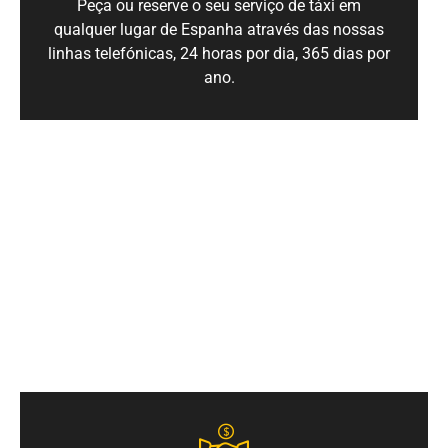
Peça ou reserve o seu serviço de táxi em
qualquer lugar de Espanha através das nossas
linhas telefónicas, 24 horas por dia, 365 dias por
ano.
PAGAMENTO COM CARTÃO
Quer solicite o seu serviço através do nosso call
center ou do nosso centro de reservas, pode pagar
com cartão.