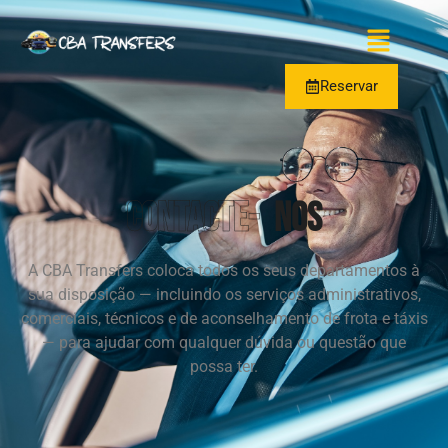
Reservar
Contacte-
NOS
A CBA Transfers coloca todos os seus departamentos à
sua disposição — incluindo os serviços administrativos,
comerciais, técnicos e de aconselhamento de frota e táxis
— para ajudar com qualquer dúvida ou questão que
possa ter.