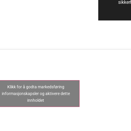
rvasjonsportal, kan du betale med kort.
sikker
Klikk for å godta markedsføring
informasjonskapsler og aktivere dette
innholdet