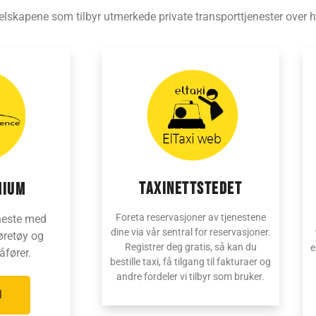
elskapene som tilbyr utmerkede private transporttjenester over h
taxinettstedet
MIUM
Foreta reservasjoner av tjenestene
neste med
dine via vår sentral for reservasjoner.
øretøy og
Registrer deg gratis, så kan du
e
åfører.
bestille taxi, få tilgang til fakturaer og
andre fordeler vi tilbyr som bruker.
l