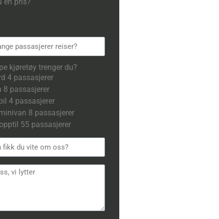
u en pris?
pe kjøretøy trenger du?
d 4 passasjerer
 8 passasjerer
il 4 passasjerer
inivan 8 passasjerer
opptil 55 passasjerer