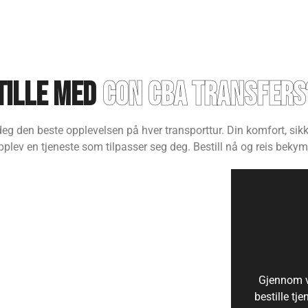
tille med
con cba transfers
deg den beste opplevelsen på hver transporttur. Din komfort, sik
 opplev en tjeneste som tilpasser seg deg. Bestill nå og reis bekymr
BETALING MED KORT
Enten du bestiller tjenesten via
Gjennom v
kundesenteret eller gjennom vår
bestille tje