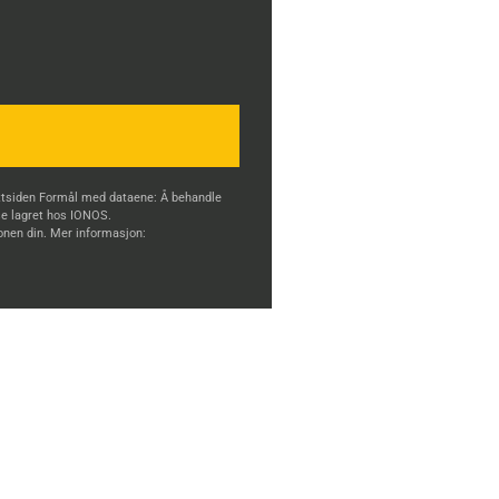
ettsiden Formål med dataene: Å behandle
se lagret hos IONOS.
jonen din.
Mer informasjon: