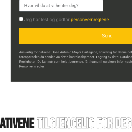
Jeg har lest og godtar
personvernreglene
Send
Ansvarlig for dataene: José Antonio Mayor Cartagena, ansvarlig for denne n
forespørselen du sender via dette kontaktskjemaet. Lagring av data: Databa
Rettigheter: Du kan når som helst begrense, få tilgang til og slette informas
Personvernregler
ativene
tilgjengelig for deg