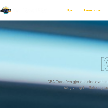
Hjem
Hvem vi er
K
CBA Transfers gjør alle sine avdelin
rådgivning for flåter og ta