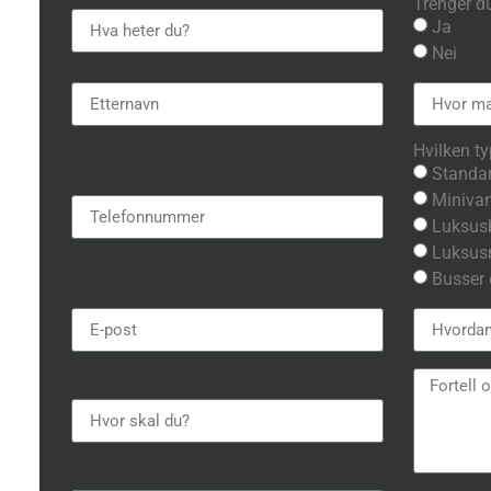
Trenger d
Ja
Nei
Hvilken ty
Standar
Minivan
Luksusb
Luksusm
Busser 