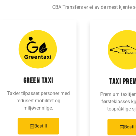
CBA Transfers er et av de mest kjente s
GREEN TAXI
TAXI PRE
Taxier tilpasset personer med
Premium taxitje
redusert mobilitet og
førsteklasses kj
miljøvennlige.
tospråklige sj
Bestill
Bestil