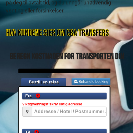
på deg til avtalt tid, og du unngår unødvendig
venting eller forsinkelser.
Hva kundene sier om CBA TRANSFERS
Beregn kostnaden for transporten din