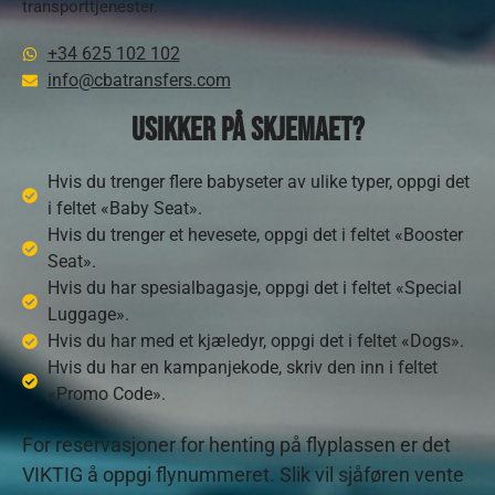
transporttjenester.
+34 625 102 102
info@cbatransfers.com
Usikker på skjemaet?
Hvis du trenger flere babyseter av ulike typer, oppgi det
i feltet «Baby Seat».
Hvis du trenger et hevesete, oppgi det i feltet «Booster
Seat».
Hvis du har spesialbagasje, oppgi det i feltet «Special
Luggage».
Hvis du har med et kjæledyr, oppgi det i feltet «Dogs».
Hvis du har en kampanjekode, skriv den inn i feltet
«Promo Code».
For reservasjoner for henting på flyplassen er det
VIKTIG å oppgi flynummeret. Slik vil sjåføren vente