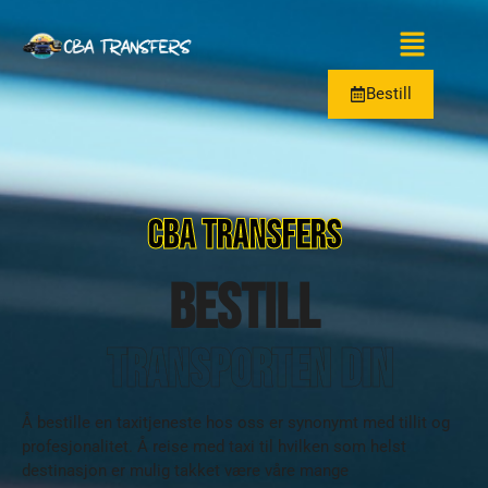
Bestill
CBA TRANSFERS
Bestill
transporten din
Å bestille en taxitjeneste hos oss er synonymt med tillit og
profesjonalitet. Å reise med taxi til hvilken som helst
destinasjon er mulig takket være våre mange