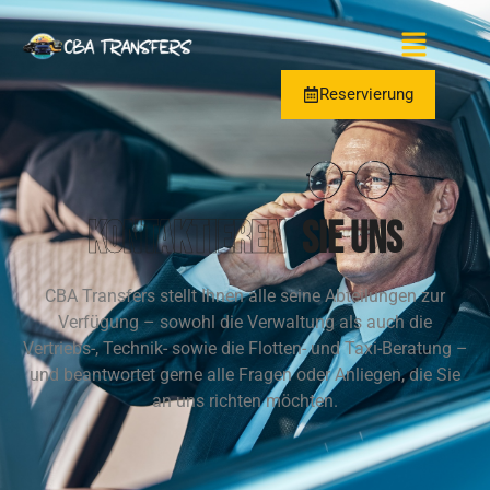
Reservierung
Kontaktieren
Sie uns
CBA Transfers stellt Ihnen alle seine Abteilungen zur
Verfügung – sowohl die Verwaltung als auch die
Vertriebs-, Technik- sowie die Flotten- und Taxi-Beratung –
und beantwortet gerne alle Fragen oder Anliegen, die Sie
an uns richten möchten.