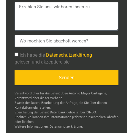
Ich habe die
Datenschutzerklärung
gelesen und akzeptiere sie.
Senden
Verantwortlicher für die Daten: José Antonio Mayor Cartagena,
Verantwortlicher dieser Website.
Zweck der Daten: Bearbeitung der Anfrage, die Sie über dieses
Kontaktformular stellen.
Speicherung der Daten: Datenbank gehostet bei IONOS.
Rechte: Sie können Ihre Informationen jederzeit einschränken, abrufen
oder löschen.
Weitere Informationen:
Datenschutzerklärung.