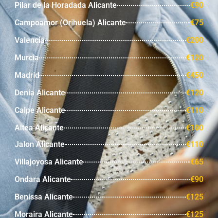
Pilar de la Horadada Alicante
€90
Campoamor (Orihuela) Alicante
€75
Valencia
€200
Murcia
€120
Madrid
€450
Denia Alicante
€120
Calpe Alicante
€110
Altea Alicante
€100
Jalon Alicante
€110
Villajoyosa Alicante
€65
Ondara Alicante
€90
Benissa Alicante
€125
Moraira Alicante
€125