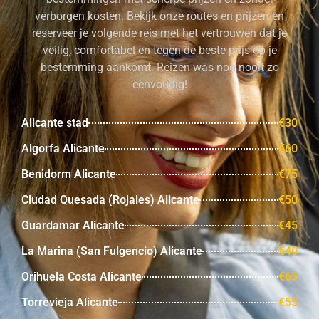
verborgen kosten. Bekijk onze routes en prijzen en
reserveer je volgende reis met het vertrouwen dat je
veilig, comfortabel en tegen de beste prijs op je
bestemming aankomt. Reizen was nog nooit zo
eenvoudig!
Alicante stad
€30
Algorfa Alicante
€60
Benidorm Alicante
€75
Ciudad Quesada (Rojales) Alicante
€50
Guardamar Alicante
€45
La Marina (San Fulgencio) Alicante
€40
Orihuela Costa Alicante
€65
Torrevieja Alicante
€55