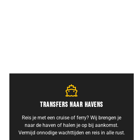
TRANSFERS NAAR HET TREINSTATION
Wij zorgen ervoor dat je op tijd bij je trein
aankomt of verwelkomen je bij aankomst. Geniet
van een comfortabele en stressvrije transfer naar
elk treinstation.
TRANSFERS NAAR HAVENS
Reis je met een cruise of ferry? Wij brengen je
naar de haven of halen je op bij aankomst.
Vermijd onnodige wachttijden en reis in alle rust.