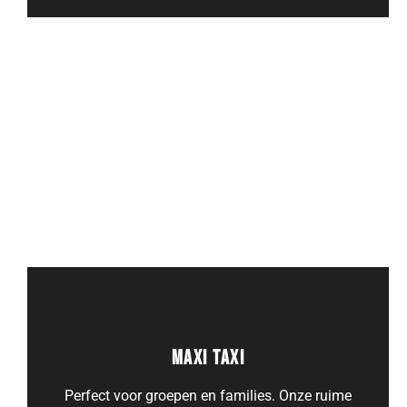
TRANSFERS DOOR HET HELE LAND
Wij bieden nationaal vervoer naar elke
bestemming. Reis veilig en comfortabel,
ongeacht je route.
Maxi Taxi
Perfect voor groepen en families. Onze ruime