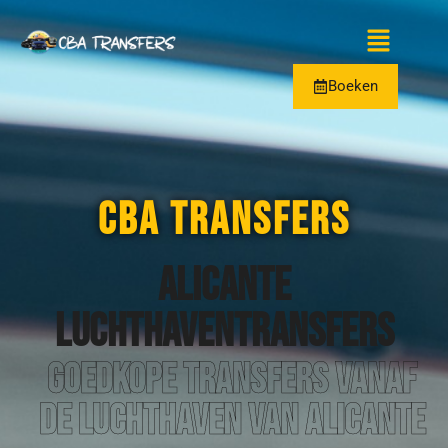
Boeken
CBA TRANSFERS
Alicante
Luchthaventransfers
Goedkope transfers vanaf
de luchthaven van Alicante