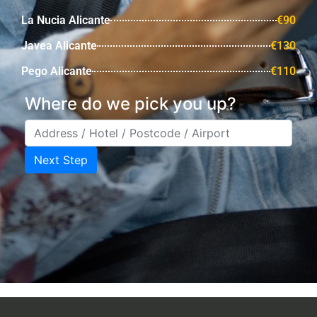
La Nucia Alicante
€90
Javea Alicante
€130
Pego Alicante
€110